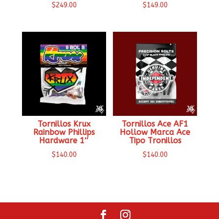
$
249.00
$
149.00
Tornillos Krux
Tornillos Ace AF1
Rainbow Phillips
Hollow Marca Ace
Hardware 1″
Tipo Tronillos
$
140.00
$
140.00