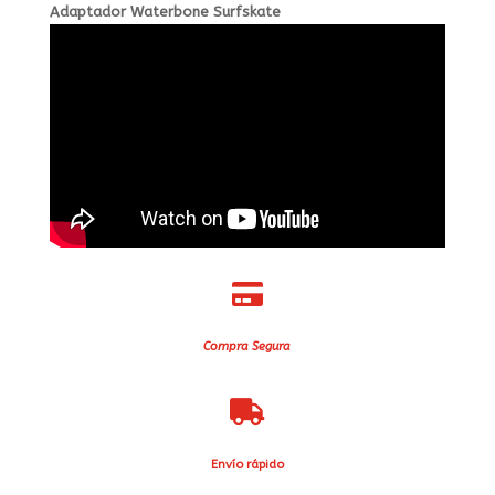
Adaptador Waterbone Surfskate

Compra Segura

Envío rápido