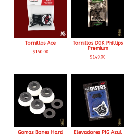
Tornillos Ace
Tornillos DGK Phillips
Premium
$
150.00
$
149.00
Gomas Bones Hard
Elevadores PIG Azul