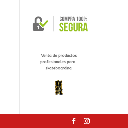
Venta de productos
profesionales
para
s
kateb
oarding.