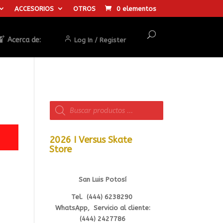
ACCESORIOS
OTROS
0 elementos
Acerca de:
Log In / Register
Búsqueda
de
productos
2026 I Versus Skate
Store
San Luis Potosí
Tel. (444) 6238290
WhatsApp, Servicio al cliente:
(444) 2427786