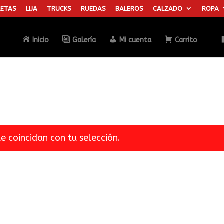
ETAS
LIJA
TRUCKS
RUEDAS
BALEROS
CALZADO
ROPA
Búsqueda
de
productos
Inicio
Galería
Mi cuenta
Carrito
 coincidan con tu selección.