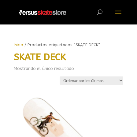
Búsqueda
de
productos
Inicio
/ Productos etiquetados “SKATE DECK”
SKATE DECK
Mostrando el único resultado