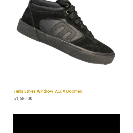
Tenis Etnies Windrow Vulc X Doomed
$
1,680.00