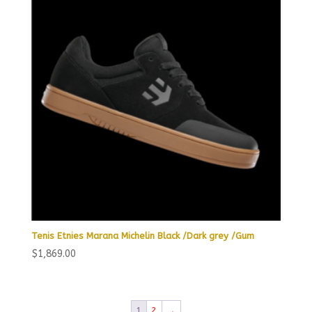
Tenis Etnies Marana Michelin Black /Dark grey /Gum
$
1,869.00
1
2
→