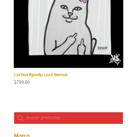
Cortina Ripndip Lord Nermal
$
799.00
Búsqueda
de
productos
Marca