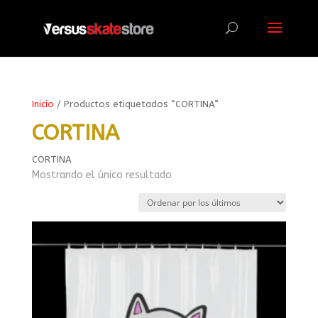
Búsqueda
de
productos
Inicio
/ Productos etiquetados “CORTINA”
CORTINA
CORTINA
Mostrando el único resultado