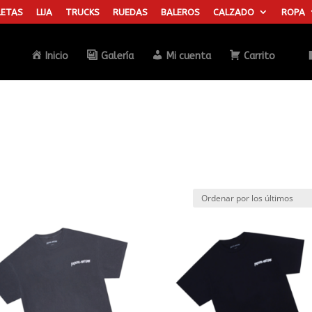
ETAS
LIJA
TRUCKS
RUEDAS
BALEROS
CALZADO
ROPA
Búsqueda
de
productos
Inicio
Galería
Mi cuenta
Carrito