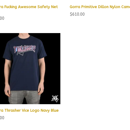
ra Fucking Awesome Safety Net
Gorra Primitive Dillon Nylon Ca
$
610.00
.00
ra Thrasher Vice Logo Navy Blue
.00