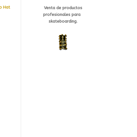
mo Hat
Venta de productos
profesionales
para
s
kateb
oarding.