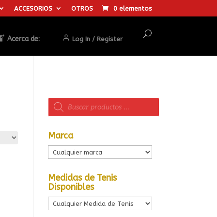
ACCESORIOS
OTROS
0 elementos
Acerca de:
Log In / Register
Búsqueda
de
productos
Marca
Medidas de Tenis
Disponibles