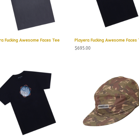
ra Fucking Awesome Faces Tee
Playera Fucking Awesome Faces
$
695.00