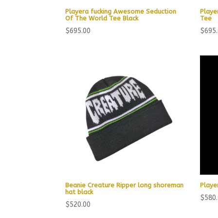
Playera fucking Awesome Seduction
Playe
Of The World Tee Black
Tee
$
695.00
$
695
Beanie Creature Ripper long shoreman
Playe
hat black
$
580
$
520.00