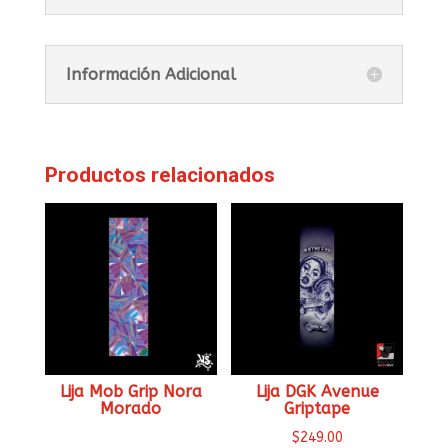
Información Adicional
Productos relacionados
Lija Mob Grip Nora
Lija DGK Avenue
Morado
Griptape
$
249.00